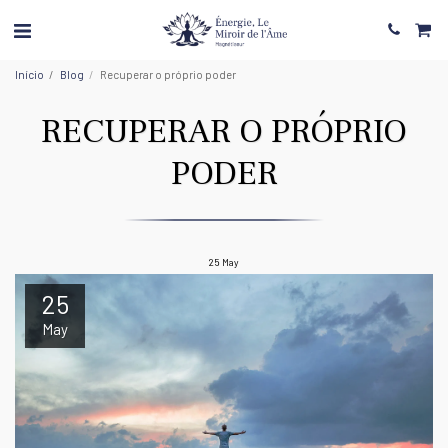
Início
Blog
Recuperar o próprio poder
RECUPERAR O PRÓPRIO
PODER
25
May
25
May