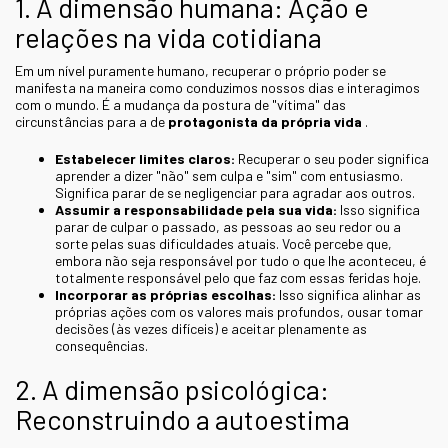
1. A dimensão humana: Ação e
relações na vida cotidiana
Em um nível puramente humano, recuperar o próprio poder se
manifesta na maneira como conduzimos nossos dias e interagimos
com o mundo. É a mudança da postura de "vítima" das
circunstâncias para a de
protagonista da própria vida
.
Estabelecer limites claros:
Recuperar o seu poder significa
aprender a dizer "não" sem culpa e "sim" com entusiasmo.
Significa parar de se negligenciar para agradar aos outros.
Assumir a responsabilidade pela sua vida:
Isso significa
parar de culpar o passado, as pessoas ao seu redor ou a
sorte pelas suas dificuldades atuais. Você percebe que,
embora não seja responsável por tudo o que lhe aconteceu, é
totalmente responsável pelo que faz com essas feridas hoje.
Incorporar as próprias escolhas:
Isso significa alinhar as
próprias ações com os valores mais profundos, ousar tomar
decisões (às vezes difíceis) e aceitar plenamente as
consequências.
2. A dimensão psicológica:
Reconstruindo a autoestima