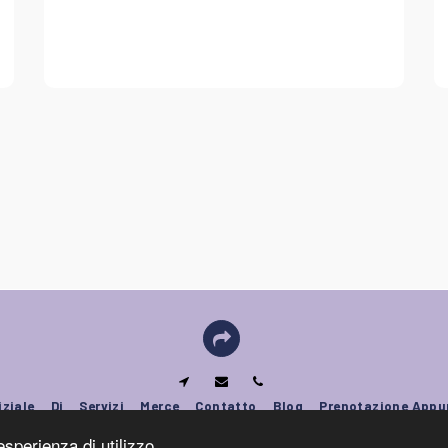
iziale
Di
Servizi
Merce
Contatto
Blog
Prenotazione App
esperienza di utilizzo